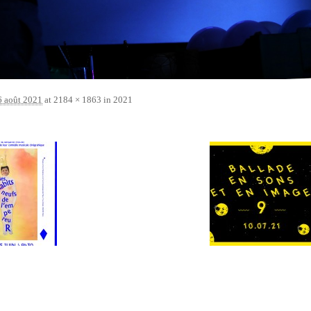
6 août 2021
at
2184 × 1863
in
2021