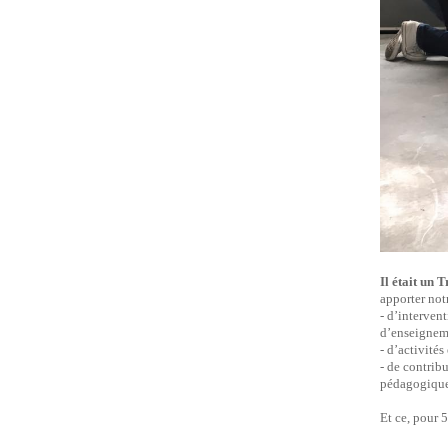
Il était un
apporter not
- d’interven
d’enseignem
- d’activité
- de contrib
pédagogique
Et ce, pour 