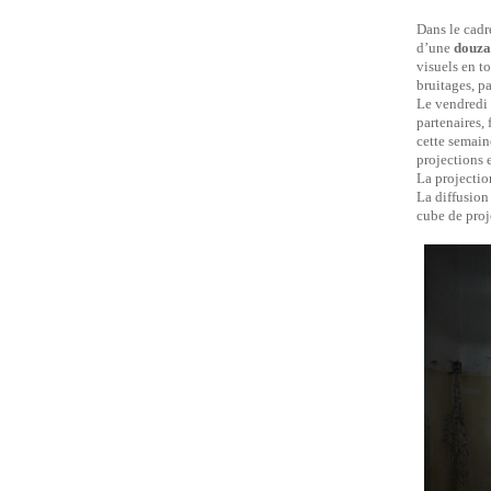
Dans le cadr
d’une
douza
visuels en t
bruitages, p
Le vendredi 2
partenaires, 
cette semain
projections 
La projectio
La diffusion
cube de proj