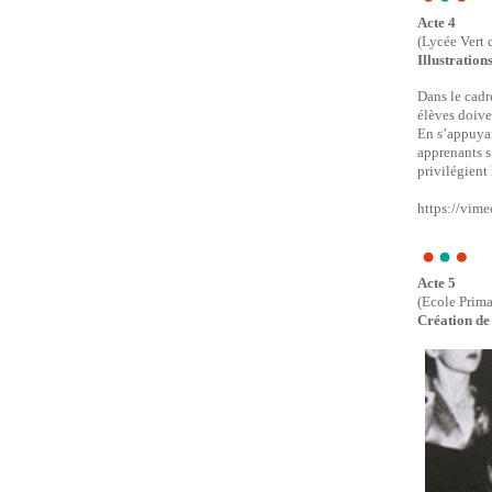
Acte 4
(Lycée Vert 
Illustration
Dans le cadr
élèves doive
En s’appuyan
apprenants s
privilégient
https://vim
Acte 5
(Ecole Prim
Création de 