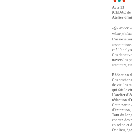
Acte 13
(CEDAC de C
Atelier d’in
«Qu’on écrive
même plaisir,
L’associati
association
et à l’anal
Ces découver
travers les p
amateurs, ci
Rédaction d
Ces cessions
de vie, les 
qui fait le c
L’atelier d’é
rédaction d’
Cette partie
d’intention,
Tout du long
chacun des pa
en scène et 
Ont lieu, ég