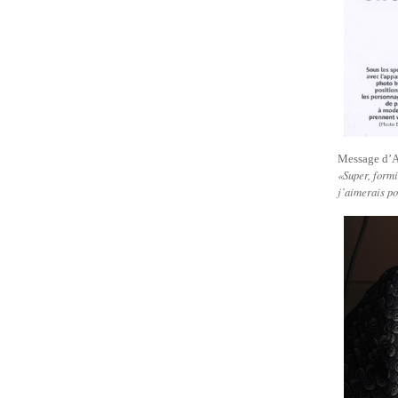
Message d’Ar
«Super, formi
j’aimerais po