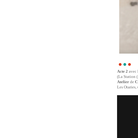
Acte 2
avec 
(La Station 
Atelier
de
C
Les Otaries, 