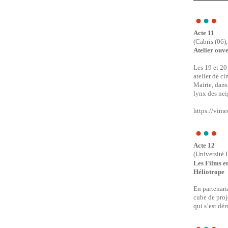
Acte 11
(Cabris (06)
Atelier ouve
Les 19 et 20
atelier de c
Mairie, dans
lynx des nei
https://vim
Acte 12
(Université 
Les Films e
Héliotrope
En partenari
cube de proj
qui s’est dé