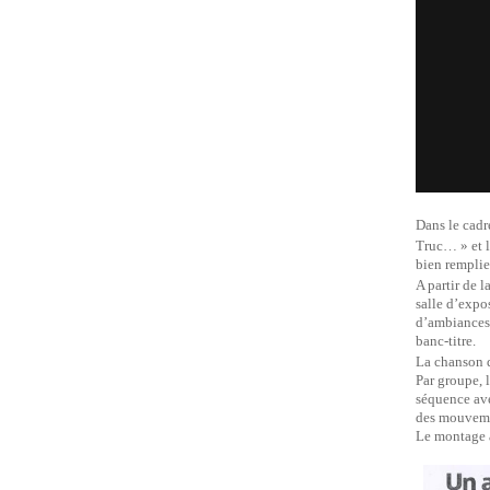
Dans le cadr
Truc… » et l
bien remplies
A partir de 
salle d’expo
d’ambiances 
banc-titre.
La chanson 
Par groupe, 
séquence ave
des mouvemen
Le montage a