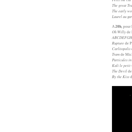
The great Tr
The early wo
Laurel au ga
A
20h
, pour
Oh Willy
de 
ABCDEFGH
Rupture
de P
Carlitopolis
Tram
de Mic
Particules in
Kali le petit
The Devil
de 
By the Kiss
d