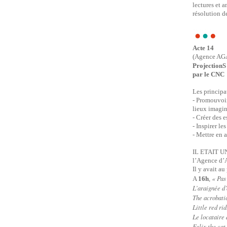
lectures et a
résolution d
Acte 14
(Agence AGA
ProjectionS
par le CNC
Les principa
- Promouvoir
lieux imagin
- Créer des 
- Inspirer le
- Mettre en a
IL ETAIT UN
l’Agence d’
Il y avait a
« Pas
A
16h
,
L’araignée d’
The acrobatic
Little red ri
Le locataire 
Felix the cat