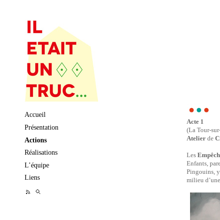
Skip to content
Accueil
Acte 1
Présentation
(La Tour-sur
Atelier
de
C
Actions
Réalisations
Les
Empêche
Enfants, par
L’équipe
Pingouins, y
Liens
milieu d’un