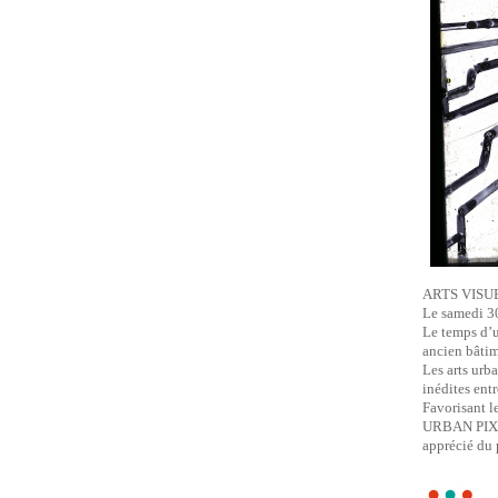
ARTS VISU
Le samedi 3
Le temps d’u
ancien bâtim
Les arts urb
inédites entre
Favorisant l
URBAN PIXEL 
apprécié du